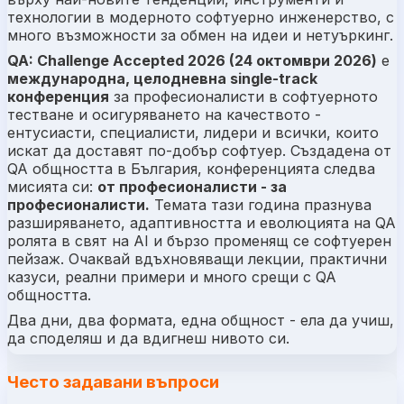
технологии в модерното софтуерно инженерство, с
много възможности за обмен на идеи и нетуъркинг.
QA: Challenge Accepted 2026 (24 октомври 2026)
е
международна, целодневна single-track
конференция
за професионалисти в софтуерното
тестване и осигуряването на качеството -
ентусиасти, специалисти, лидери и всички, които
искат да доставят по-добър софтуер. Създадена от
QA общността в България, конференцията следва
мисията си:
от професионалисти - за
професионалисти.
Темата тази година празнува
разширяването, адаптивността и еволюцията на QA
ролята в свят на AI и бързо променящ се софтуерен
пейзаж. Очаквай вдъхновяващи лекции, практични
казуси, реални примери и много срещи с QA
общността.
Два дни, два формата, една общност - ела да учиш,
да споделяш и да вдигнеш нивото си.
Често задавани въпроси