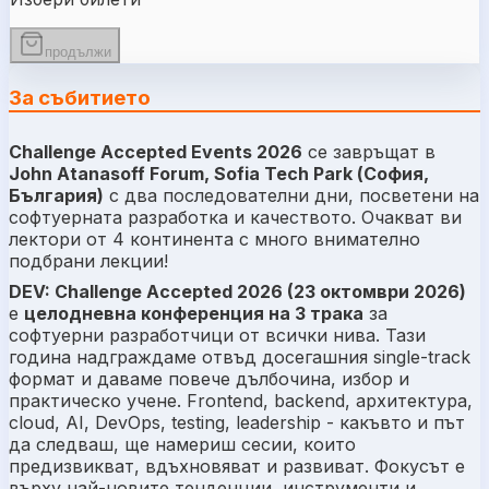
продължи
За събитието
Challenge Accepted Events 2026
се завръщат в
John Atanasoff Forum, Sofia Tech Park (София,
България)
с два последователни дни, посветени на
софтуерната разработка и качеството. Очакват ви
лектори от 4 континента с много внимателно
подбрани лекции!
DEV: Challenge Accepted 2026 (23 октомври 2026)
е
целодневна конференция на 3 трака
за
софтуерни разработчици от всички нива. Тази
година надграждаме отвъд досегашния single-track
формат и даваме повече дълбочина, избор и
практическо учене. Frontend, backend, архитектура,
cloud, AI, DevOps, testing, leadership - какъвто и път
да следваш, ще намериш сесии, които
предизвикват, вдъхновяват и развиват. Фокусът е
върху най-новите тенденции, инструменти и