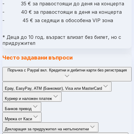
-
35
€
за правостоящи до деня на концерта
-
40 €
за правостоящи в деня на концерта
-
45 €
за седящи в обособена VIP зона
* Деца до 10 год. възраст влизат без билет, но с
придружител
Често задавани въпроси
Поръчка с Paypal вкл. Кредитни и дебитни карти без регистрация
Epay, EasyPay, ATM (Банкомат), Visa или MasterCard
Куриер и наложен платеж
Банков превод
Мрежа от Каси
Декларация за придружител на непълнолетни