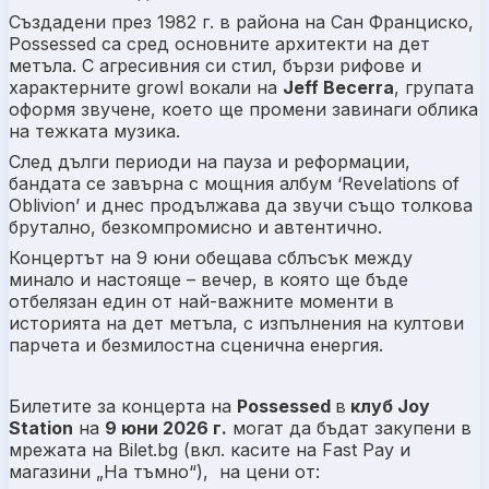
Създадени през 1982 г. в района на Сан Франциско,
Possessed са сред основните архитекти на дет
метъла. С агресивния си стил, бързи рифове и
характерните growl вокали на
Jeff Becerra
, групата
оформя звучене, което ще промени завинаги облика
на тежката музика.
След дълги периоди на пауза и реформации,
бандата се завърна с мощния албум
‘Revelations of
Oblivion’
и днес продължава да звучи също толкова
брутално, безкомпромисно и автентично.
Концертът на 9 юни обещава сблъсък между
минало и настояще – вечер, в която ще бъде
отбелязан един от най-важните моменти в
историята на дет метъла, с изпълнения на култови
парчета и безмилостна сценична енергия.
Билетите за концерта на
Possessed
в
клуб Joy
Station
на
9
юни
202
6
г.
могат да бъдат закупени в
мрежа
та
на Bilet.bg (вкл. касите на Fast Pay и
магазини „На тъмно“)
,
на цени от: