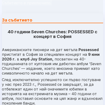
Събитието е приключило.
За събитието
40 години
Seven Churches
: POSSESSED с
концерт в София
Американските пионери на дет метъла
Possessed
пристигат в София за специален концерт на
9 юни
2026 г.
в
клуб
Joy Station,
посветен на 40-
годишнината от култовия им дебютен албум
‘Seven
Churches’
— издание, което мнозина приемат като
символичното начало на дет метъла.
След изключително успешното си първо гостуване
у нас през 2023 г., Possessed се завръщат, за да
отбележат един от най-значимите юбилеи в
историята на екстремната музика – 40 години от
албум, поставил основите на цял жанр и вдъхновил
поколения банди.