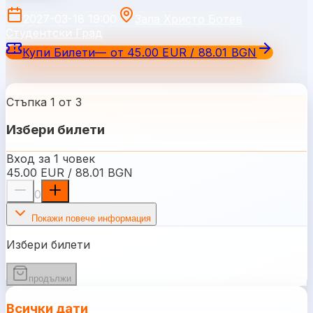
2027-03-18 19:00
Зала Христо Ботев
Студентски Град
Купи Билети
—
от
45.00 EUR / 88.01 BGN
Стъпка 1 от 3
Избери билети
Вход за 1 човек
45.00 EUR / 88.01 BGN
0
Покажи повече информация
Избери билети
продължи
Всички дати