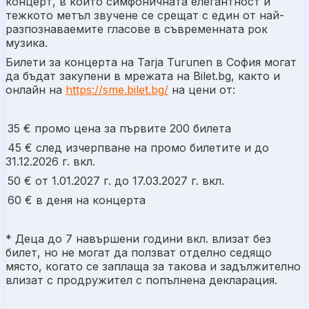
концерт, в който симфоничната елегантност и
тежкото метъл звучене се срещат с един от най-
разпознаваемите гласове в съвременната рок
музика.
Билети за концерта на
Tarja Turunen
в София могат
да бъдат закупени в мрежата на Bilet.bg, както и
онлайн на
https://sme.bilet.bg/
на цени от:
35 € промо цена за първите 200 билета
45 € след изчерпване на промо билетите и до
31.12.2026 г. вкл.
50 € от 1.01.2027 г. до 17.03.2027 г. вкл.
60 € в деня на концерта
* Деца до 7 навършени години вкл. влизат без
билет, но не могат да ползват отделно седящо
място, когато се заплаща за такова и задължително
влизат с продружител с попълнена декларация.