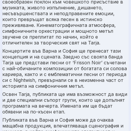
своеобразен поклон към човешкото присъствие в
музиката, живото изпълнение, дишането,
несъвършенствата и неподправените емоции,
които превръщат всяка песен в истинско
преживяване. Кинематографичната атмосфера,
симфоничните оркестрации и мощното метъл
звучене се преплитат по начин, който е
отличителен за творческия свят на Tarja.
Концертите във Варна и София ще пренесат тази
концепция и на сцената. Заедно със своята банда
Tarja ще представи песни от
‘Frisson Noir’
съчетани
с най-обичаните композиции от богатата си солова
кариера, както и с емблематични песни от периода
си с Nightwish, превърнали се в неизменна част от
историята на симфоничния метъл.
Освен Tarja, публиката ще има възможност да види
и две специални съпорт групи, които ще допълнят
програмата на вечерта. Имената им ще бъдат
обявени на по-късен етап.
Публиката във Варна и София може да очаква
мащабна продукция, впечатляваща сценография и