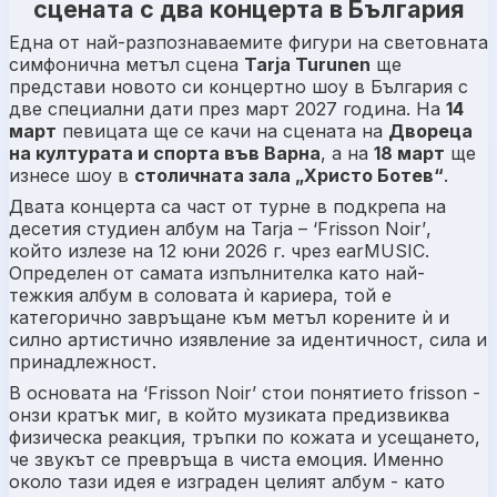
сцената с два концерта в България
Една от най-разпознаваемите фигури на световната
симфонична метъл сцена
Tarja Turunen
ще
представи новото си концертно шоу в България с
две специални дати през март 2027 година. На
14
март
певицата ще се качи на сцената на
Двореца
на културата и спорта във Варна
, а на
18 март
ще
изнесе
шоу
в
столичната зала „Христо Ботев“
.
Двата концерта са част от турне в подкрепа на
десетия студиен албум на Tarja –
‘Frisson Noir’
,
който излезе на 12 юни 2026 г. чрез earMUSIC.
Определен от самата изпълнителка като най-
тежкия албум в соловата ѝ кариера, той е
категорично завръщане към метъл корените ѝ и
силно артистично изявление за идентичност, сила и
принадлежност.
В основата на
‘Frisson Noir’
стои понятието frisson -
онзи кратък миг, в който музиката предизвиква
физическа реакция, тръпки по кожата и усещането,
че звукът се превръща в чиста емоция. Именно
около тази идея е изграден целият албум - като